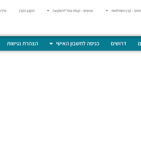
סים – קרן השתלמות
טפסים – קופת גמל להשקעה
תקנון הקרן
מידע
ם
דרושים
כניסה לחשבון האישי
הצהרת נגישות