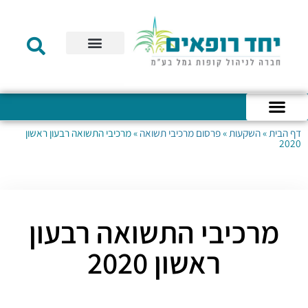
תקנון הקרן
מידע לעמית
שירות לקוחות
דוחות כספיים
מידע למעסיק
טפסים – קופת גמל להשקעה
טפסים – קרן השתלמות
דף הבית
»
השקעות
»
פרסום מרכיבי תשואה
»
מרכיבי התשואה רבעון ראשון
כניסה לחשבון האישי
הצהרת נגישות
אודות החברה
מבנה החברה
הודעות לעמיתים
2020
מרכיבי התשואה רבעון
ראשון 2020