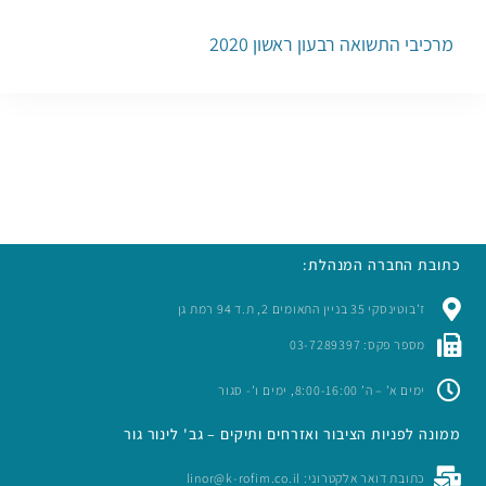
מרכיבי התשואה רבעון ראשון 2020
כתובת החברה המנהלת:
ז’בוטינסקי 35 בניין התאומים 2, ת.ד 94 רמת גן
מספר פקס: 03-7289397
ימים א’ – ה’ 8:00-16:00, ימים ו’- סגור
ממונה לפניות הציבור ואזרחים ותיקים – גב' לינור גור
כתובת דואר אלקטרוני: linor@k-rofim.co.il