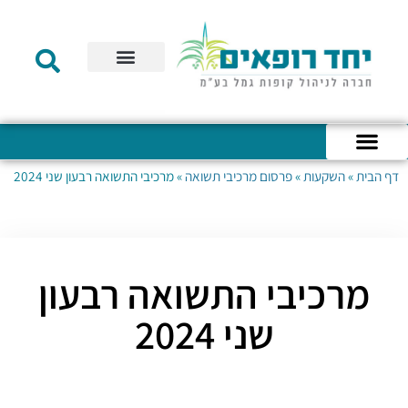
תקנון הקרן
מידע לעמית
שירות לקוחות
דוחות כספיים
מידע למעסיק
טפסים – קופת גמל להשקעה
טפסים – קרן השתלמות
דף הבית
»
השקעות
»
פרסום מרכיבי תשואה
»
מרכיבי התשואה רבעון שני 2024
כניסה לחשבון האישי
הצהרת נגישות
אודות החברה
מבנה החברה
הודעות לעמיתים
מרכיבי התשואה רבעון
שני 2024