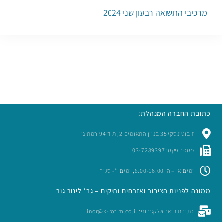
מרכיבי התשואה רבעון שני 2024
כתובת החברה המנהלת:
ז’בוטינסקי 35 בניין התאומים 2, ת.ד 94 רמת גן
מספר פקס: 03-7289397
ימים א’ – ה’ 8:00-16:00, ימים ו’- סגור
ממונה לפניות הציבור ואזרחים ותיקים – גב' לינור גור
כתובת דואר אלקטרוני: linor@k-rofim.co.il