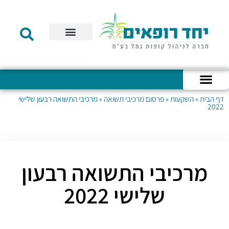
תקנון הקרן
מידע לעמית
שירות לקוחות
דוחות כספיים
מידע למעסיק
טפסים – קופת גמל להשקעה
טפסים – קרן השתלמות
דף הבית
»
השקעות
»
פרסום מרכיבי תשואה
»
מרכיבי התשואה רבעון שלישי
כניסה לחשבון האישי
הצהרת נגישות
אודות החברה
מבנה החברה
הודעות לעמיתים
2022
מרכיבי התשואה רבעון
שלישי 2022