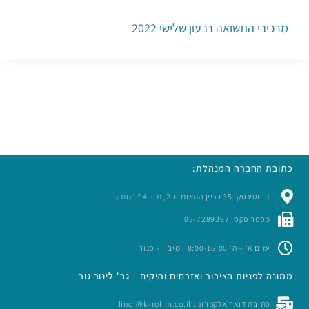
מרכיבי התשואה רבעון שלישי 2022
כתובת החברה המנהלת:
ז’בוטינסקי 35 בניין התאומים 2, ת.ד 94 רמת גן
מספר פקס: 03-7289397
ימים א’ – ה’ 8:00-16:00, ימים ו’- סגור
ממונה לפניות הציבור ואזרחים ותיקים – גב' לינור גור
כתובת דואר אלקטרוני: linor@k-rofim.co.il