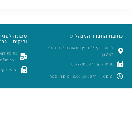
כתובת החברה המנהלת:
ממונה לפניות
ותיקים – גב' 
ז’בוטינסקי 35 בניין התאומים 2, ת.ד 94
רמת גן
rofim.co.il
מספר פקס: 03-7289397
מספר פקס: -7289397
ימים א’ – ה’ 8:00-16:00, ימים ו’- סגור