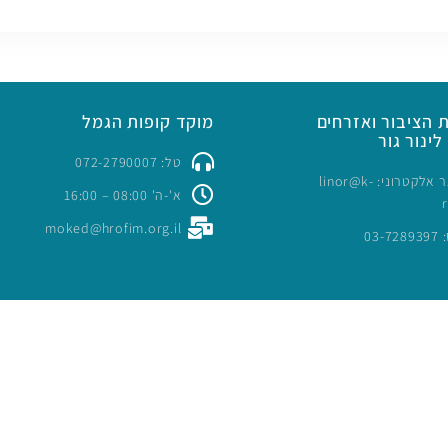
 הציבור ואזרחים
מוקד קופות הגמל
לינור גור
טל: 072-2790007
כתובת דואר אלקטרוני: linor@k-
א'-ה' 08:00 – 16:00
moked@hrofim.org.il
03