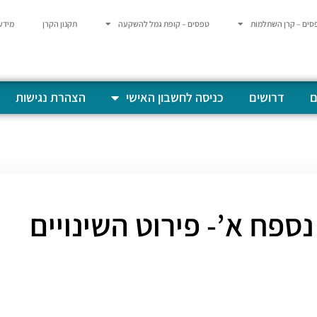
סים – קרן השתלמות
טפסים – קופת גמל להשקעה
תקנון הקרן
מידע
ם
דרושים
כניסה לחשבון האישי
הצהרת נגישות
נספח א’- פירוט השינויים