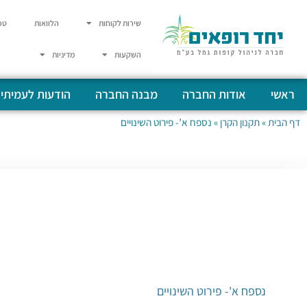
שירות לקוחות
הלוואות
טפ
השקעות
מדיניות
ראשי
אודות החברה
מבנה החברה
הודעות לעמיתי
דף הבית
»
תקנון הקרן
»
נספח א’- פירוט השינויים
נספח א'- פירוט השינויים