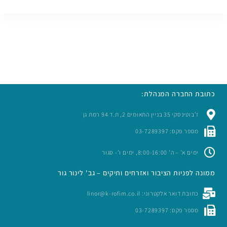
כתובת החברה המנהלת:
ז’בוטינסקי 35 בניין התאומים 2, ת.ד 94 רמת גן
מספר פקס: 03-7289397
ימים א’ – ה’ 8:00-16:00, ימים ו’- סגור
ממונה לפניות הציבור ואזרחים ותיקים – גב' לינור גור
כתובת דואר אלקטרוני: linor@k-rofim.co.il
מספר פקס: 03-7289397