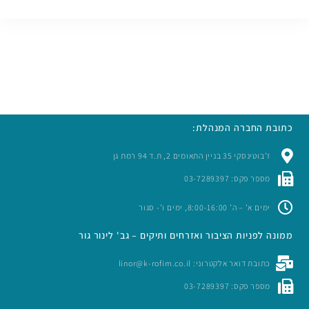
כתובת החברה המנהלת:
ז’בוטינסקי 35 בניין התאומים 2, ת.ד 94 רמת גן
מספר פקס: 03-7289397
ימים א’ – ה’ 8:00-16:00, ימים ו’- סגור
ממונה לפניות הציבור ואזרחים ותיקים – גב' לינור גור
כתובת דואר אלקטרוני: linor@k-rofim.co.il
מספר פקס: 03-7289397