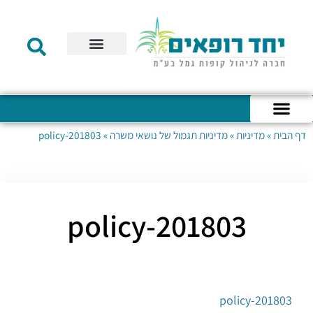
תקנון הקרן
מידע לעמית
שירות לקוחות
דוחות כספיים
מידע למעסיק
טפסים – קופת גמל להשקעה
טפסים – קרן השתלמות
דף הבית
»
מדיניות
»
מדיניות תגמול של נושאי משרה
»
201803-policy
כניסה לחשבון האישי
הצהרת נגישות
אודות החברה
מבנה החברה
הודעות לעמיתים
201803-policy
201803-policy