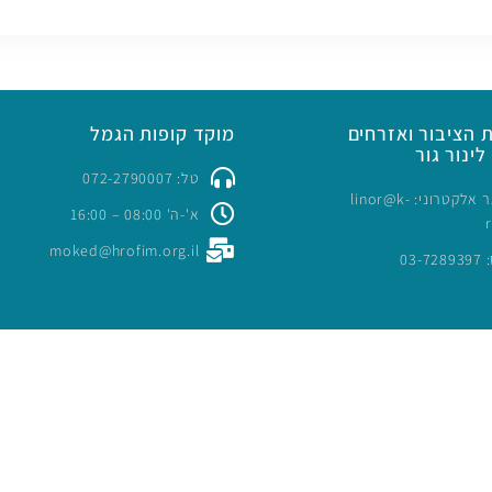
 הציבור ואזרחים
מוקד קופות הגמל
לינור גור
טל: 072-2790007
כתובת דואר אלקטרוני: linor@k-
א'-ה' 08:00 – 16:00
moked@hrofim.org.il
03