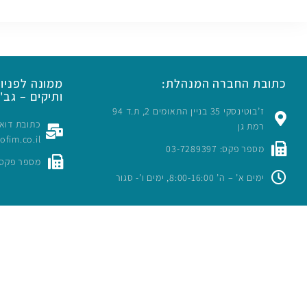
כתובת החברה המנהלת:
ממונה לפניות
ותיקים – גב' 
ז’בוטינסקי 35 בניין התאומים 2, ת.ד 94
רמת גן
rofim.co.il
מספר פקס: 03-7289397
מספר פקס: -7289397
ימים א’ – ה’ 8:00-16:00, ימים ו’- סגור