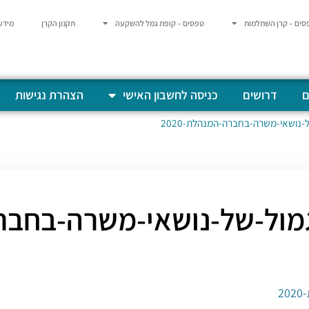
סים – קרן השתלמות
טפסים – קופת גמל להשקעה
תקנון הקרן
מידע
ם
דרושים
כניסה לחשבון האישי
הצהרת נגישות
-נושאי-משרה-בחברה-המנהלת-2020
ול-של-נושאי-משרה-בחברה-ה
2