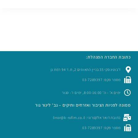
תובת החברה המנהלת:
ז’בוטינסקי 35 בניין התאומים 2, ת.ד 94 רמת גן
מספר פקס: 03-7289397
ימים א’ – ה’ 8:00-16:00, ימים ו’- סגור
מונה לפניות הציבור ואזרחים ותיקים – גב' לינור גור
כתובת דואר אלקטרוני: linor@k-rofim.co.il
מספר פקס: 03-7289397