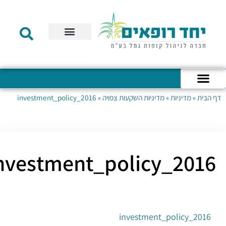
תקנון הקרן
מידע לעמית
שירות לקוחות
דוחות כספיים
מידע למעסיק
טפסים – קופת גמל להשקעה
טפסים – קרן השתלמות
הבית
»
מדיניות
»
מדיניות השקעות צפויה
»
2016_investment_policy
סה לחשבון האישי
הרת נגישות
דות החברה
נה החברה
דעות לעמיתים
2016_investment_poli
2016_investment_policy