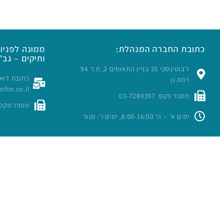
כתובת החברה המנהלת:
ממונה לפניות
ותיקים – גב' 
ז’בוטינסקי 35 בניין התאומים 2, ת.ד 94
רמת גן
rofim.co.il
מספר פקס: 03-7289397
מספר פקס: -7289397
ימים א’ – ה’ 8:00-16:00, ימים ו’- סגור