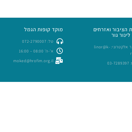
 הציבור ואזרחים
מוקד קופות הגמל
לינור גור
טל: 072-2790007
כתובת דואר אלקטרוני: linor@k-
א'-ה' 08:00 – 16:00
moked@hrofim.org.il
03