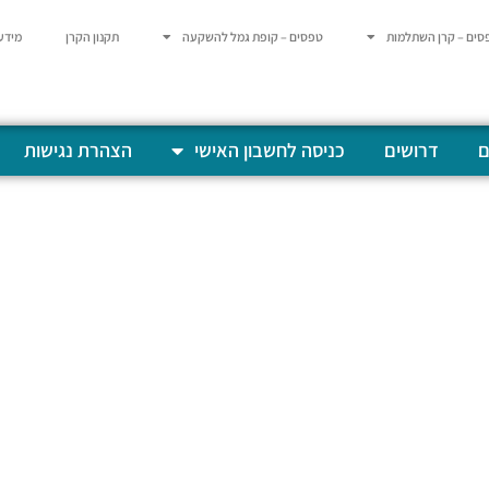
סים – קרן השתלמות
טפסים – קופת גמל להשקעה
תקנון הקרן
מידע
ם
דרושים
כניסה לחשבון האישי
הצהרת נגישות