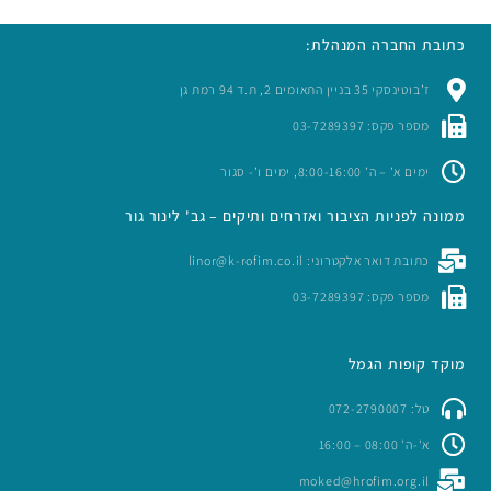
כתובת החברה המנהלת:
ז’בוטינסקי 35 בניין התאומים 2, ת.ד 94 רמת גן
מספר פקס: 03-7289397
ימים א’ – ה’ 8:00-16:00, ימים ו’- סגור
ממונה לפניות הציבור ואזרחים ותיקים – גב' לינור גור
כתובת דואר אלקטרוני: linor@k-rofim.co.il
מספר פקס: 03-7289397
מוקד קופות הגמל
טל: 072-2790007
א'-ה' 08:00 – 16:00
moked@hrofim.org.il