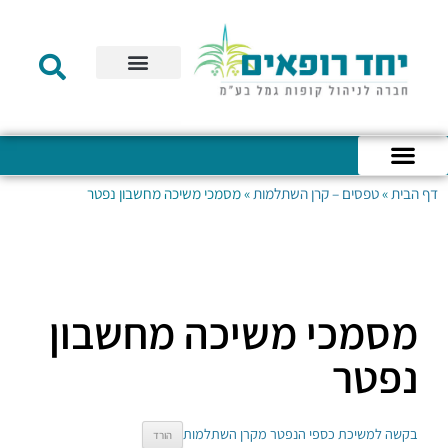
תקנון הקרן
מידע לעמית
שירות לקוחות
דוחות כספיים
מידע למעסיק
טפסים – קופת גמל להשקעה
טפסים – קרן השתלמות
דף הבית
»
טפסים – קרן השתלמות
»
מסמכי משיכה מחשבון נפטר
כניסה לחשבון האישי
הצהרת נגישות
אודות החברה
מבנה החברה
הודעות לעמיתים
מסמכי משיכה מחשבון
נפטר
בקשה למשיכת כספי הנפטר מקרן השתלמות
הורד