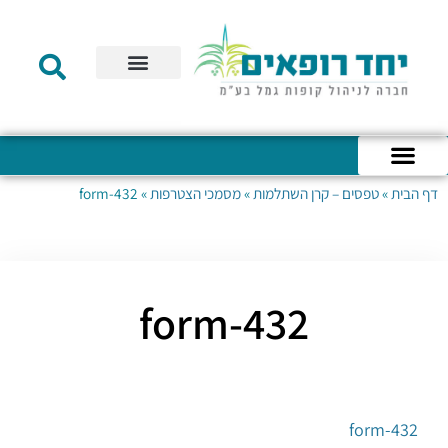
תקנון הקרן
מידע לעמית
שירות לקוחות
דוחות כספיים
מידע למעסיק
טפסים – קופת גמל להשקעה
טפסים – קרן השתלמות
דף הבית
»
טפסים – קרן השתלמות
»
מסמכי הצטרפות
»
form-432
כניסה לחשבון האישי
הצהרת נגישות
אודות החברה
מבנה החברה
הודעות לעמיתים
form-432
form-432