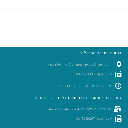
כתובת החברה המנהלת:
ז’בוטינסקי 35 בניין התאומים 2, ת.ד 94 רמת גן
מספר פקס: 03-7289397
ימים א’ – ה’ 8:00-16:00, ימים ו’- סגור
ממונה לפניות הציבור ואזרחים ותיקים – גב' לינור גור
כתובת דואר אלקטרוני: linor@k-rofim.co.il
מספר פקס: 03-7289397