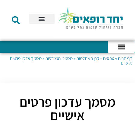
תקנון הקרן
מידע לעמית
שירות לקוחות
דוחות כספיים
מידע למעסיק
טפסים – קופת גמל להשקעה
טפסים – קרן השתלמות
דף הבית
»
טפסים – קרן השתלמות
»
מסמכי הצטרפות
»
מסמך עדכון פרטים
כניסה לחשבון האישי
הצהרת נגישות
אודות החברה
מבנה החברה
הודעות לעמיתים
אישיים
מסמך עדכון פרטים
אישיים