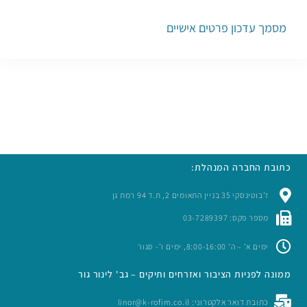
מסמך עדכון פרטים אישיים
כתובת החברה המנהלת:
ז’בוטינסקי 35 בניין התאומים 2, ת.ד 94 רמת גן
מספר פקס: 03-7289397
ימים א’ – ה’ 8:00-16:00, ימים ו’- סגור
ממונה לפניות הציבור ואזרחים ותיקים – גב' לינור גור
כתובת דואר אלקטרוני: linor@k-rofim.co.il