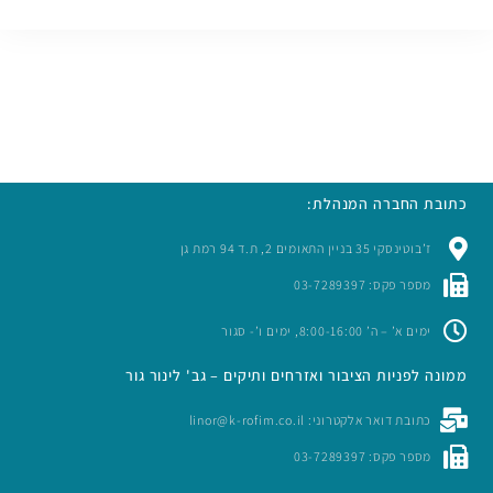
כתובת החברה המנהלת:
ז’בוטינסקי 35 בניין התאומים 2, ת.ד 94 רמת גן
מספר פקס: 03-7289397
ימים א’ – ה’ 8:00-16:00, ימים ו’- סגור
ממונה לפניות הציבור ואזרחים ותיקים – גב' לינור גור
כתובת דואר אלקטרוני: linor@k-rofim.co.il
מספר פקס: 03-7289397