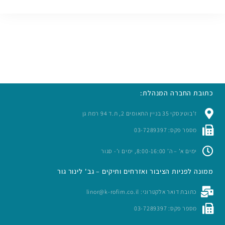
כתובת החברה המנהלת:
ז’בוטינסקי 35 בניין התאומים 2, ת.ד 94 רמת גן
מספר פקס: 03-7289397
ימים א’ – ה’ 8:00-16:00, ימים ו’- סגור
ממונה לפניות הציבור ואזרחים ותיקים – גב' לינור גור
כתובת דואר אלקטרוני: linor@k-rofim.co.il
מספר פקס: 03-7289397