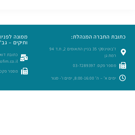
כתובת החברה המנהלת:
ממונה לפניות
ותיקים – גב' 
ז’בוטינסקי 35 בניין התאומים 2, ת.ד 94
רמת גן
rofim.co.il
מספר פקס: 03-7289397
מספר פקס: -7289397
ימים א’ – ה’ 8:00-16:00, ימים ו’- סגור