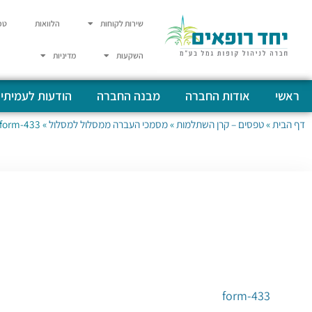
שירות לקוחות
הלוואות
טפ
השקעות
מדיניות
ראשי
אודות החברה
מבנה החברה
הודעות לעמיתי
דף הבית
»
טפסים – קרן השתלמות
»
מסמכי העברה ממסלול למסלול
»
form-433
form-433