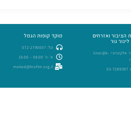
 הציבור ואזרחים
מוקד קופות הגמל
לינור גור
טל: 072-2790007
כתובת דואר אלקטרוני: linor@k-
א'-ה' 08:00 – 16:00
moked@hrofim.org.il
03