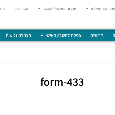
סים – קרן השתלמות
טפסים – קופת גמל להשקעה
תקנון הקרן
מידע
ם
דרושים
כניסה לחשבון האישי
הצהרת נגישות
form-433