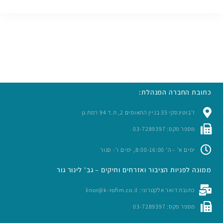
כתובת החברה המנהלת:
ז’בוטינסקי 35 בניין התאומים 2, ת.ד 94 רמת גן
מספר פקס: 03-7289397
ימים א’ – ה’ 8:00-16:00, ימים ו’- סגור
ממונה לפניות הציבור ואזרחים ותיקים – גב' לינור גור
כתובת דואר אלקטרוני: linor@k-rofim.co.il
מספר פקס: 03-7289397