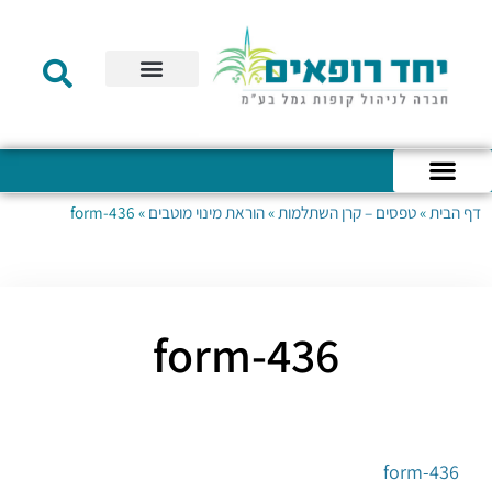
תקנון הקרן
מידע לעמית
שירות לקוחות
דוחות כספיים
מידע למעסיק
טפסים – קופת גמל להשקעה
טפסים – קרן השתלמות
דף הבית
»
טפסים – קרן השתלמות
»
הוראת מינוי מוטבים
»
form-436
כניסה לחשבון האישי
הצהרת נגישות
אודות החברה
מבנה החברה
הודעות לעמיתים
form-436
form-436