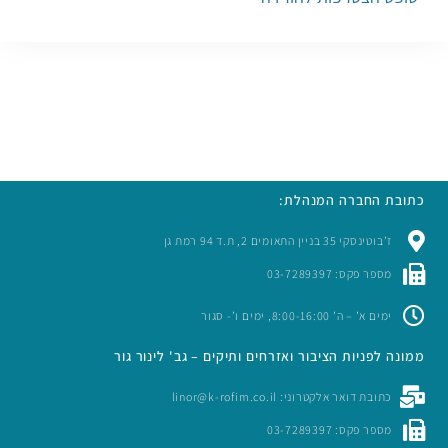
כתובת החברה המנהלת:
ז’בוטינסקי 35 בניין התאומים 2, ת.ד 94 רמת גן
מספר פקס: 03-7289397
ימים א’ – ה’ 8:00-16:00, ימים ו’- סגור
ממונה לפניות הציבור ואזרחים ותיקים – גב' לינור גור
כתובת דואר אלקטרוני: linor@k-rofim.co.il
מספר פקס: 03-7289397