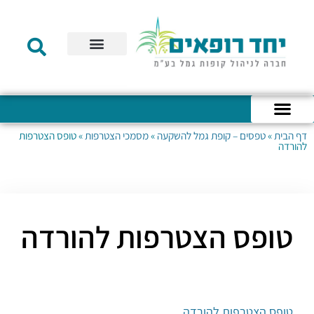
תקנון הקרן
מידע לעמית
שירות לקוחות
דוחות כספיים
מידע למעסיק
טפסים – קופת גמל להשקעה
טפסים – קרן השתלמות
דף הבית
»
טפסים – קופת גמל להשקעה
»
מסמכי הצטרפות
»
טופס הצטרפות
כניסה לחשבון האישי
הצהרת נגישות
אודות החברה
מבנה החברה
הודעות לעמיתים
להורדה
טופס הצטרפות להורדה
טופס הצטרפות להורדה