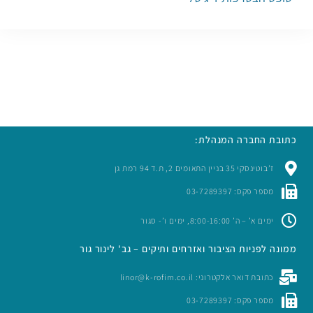
כתובת החברה המנהלת:
ז’בוטינסקי 35 בניין התאומים 2, ת.ד 94 רמת גן
מספר פקס: 03-7289397
ימים א’ – ה’ 8:00-16:00, ימים ו’- סגור
ממונה לפניות הציבור ואזרחים ותיקים – גב' לינור גור
כתובת דואר אלקטרוני: linor@k-rofim.co.il
מספר פקס: 03-7289397