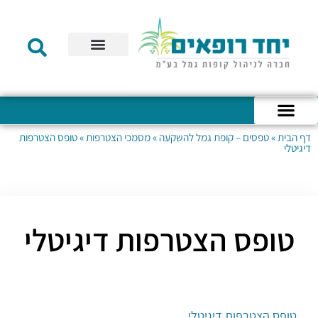
תקנון הקרן
מידע לעמית
שירות לקוחות
דוחות כספיים
מידע למעסיק
טפסים – קופת גמל להשקעה
טפסים – קרן השתלמות
דף הבית
»
טפסים – קופת גמל להשקעה
»
מסמכי הצטרפות
»
טופס הצטרפות
כניסה לחשבון האישי
הצהרת נגישות
אודות החברה
מבנה החברה
הודעות לעמיתים
דיגיטלי
טופס הצטרפות דיגיטלי
טופס הצטרפות דיגיטלי