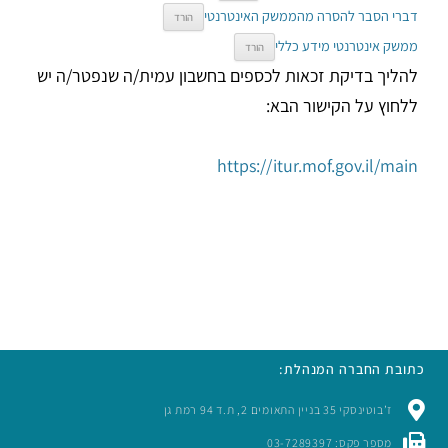
דברי הסבר להסרה מהממשק האינטרנטי
הורד
ממשק אינטרנטי מידע כללי
הורד
להליך בדיקת זכאות לכספים בחשבון עמית/ה שנפטר/ה יש
ללחוץ על הקישור הבא:
https://itur.mof.gov.il/main
כתובת החברה המנהלת:
ז’בוטינסקי 35 בניין התאומים 2, ת.ד 94 רמת גן
מספר פקס: 03-7289397