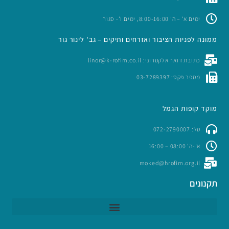
ימים א’ – ה’ 8:00-16:00, ימים ו’- סגור
ממונה לפניות הציבור ואזרחים ותיקים – גב' לינור גור
כתובת דואר אלקטרוני: linor@k-rofim.co.il
מספר פקס: 03-7289397
מוקד קופות הגמל
טל: 072-2790007
א'-ה' 08:00 – 16:00
moked@hrofim.org.il
תקנונים