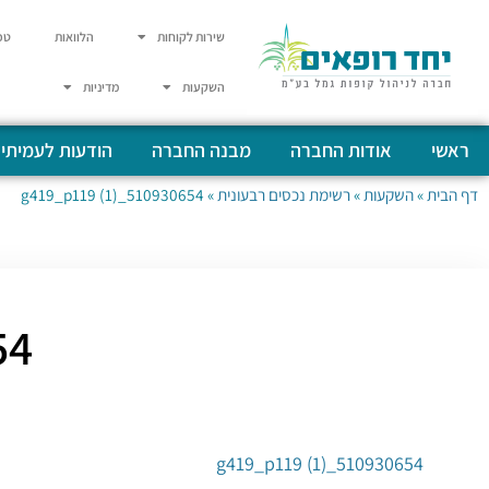
שירות לקוחות
הלוואות
טפ
השקעות
מדיניות
ראשי
אודות החברה
מבנה החברה
הודעות לעמיתי
דף הבית
»
השקעות
»
רשימת נכסים רבעונית
»
510930654_g419_p119 (1)
 (1)
510930654_g419_p119 (1)