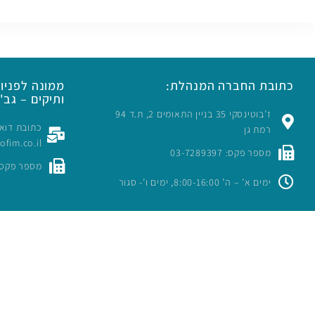
כתובת החברה המנהלת:
ממונה לפניות
ותיקים – גב' 
ז’בוטינסקי 35 בניין התאומים 2, ת.ד 94
רמת גן
rofim.co.il
מספר פקס: 03-7289397
מספר פקס: -7289397
ימים א’ – ה’ 8:00-16:00, ימים ו’- סגור