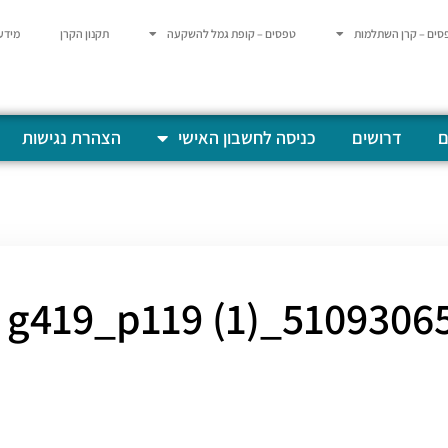
סים – קרן השתלמות
טפסים – קופת גמל להשקעה
תקנון הקרן
מידע
ם
דרושים
כניסה לחשבון האישי
הצהרת נגישות
510930654_g419_p119