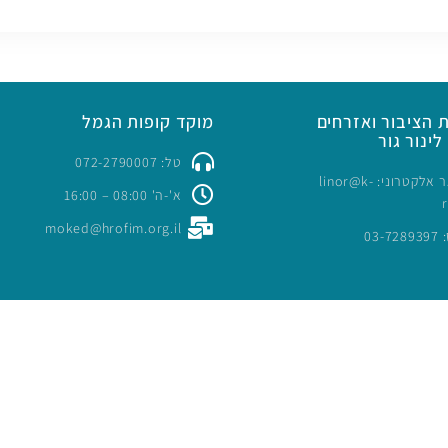
 הציבור ואזרחים
מוקד קופות הגמל
לינור גור
טל: 072-2790007
כתובת דואר אלקטרוני: linor@k-
א'-ה' 08:00 – 16:00
moked@hrofim.org.il
03