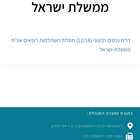
ממשלת ישראל
דו"ח נכסים רבעוני (12/18) מסלול השתלמות רופאים אג"ח
ממשלת ישראל
כתובת החברה המנהלת:
ז’בוטינסקי 35 בניין התאומים 2, ת.ד 94 רמת גן
מספר פקס: 03-7289397