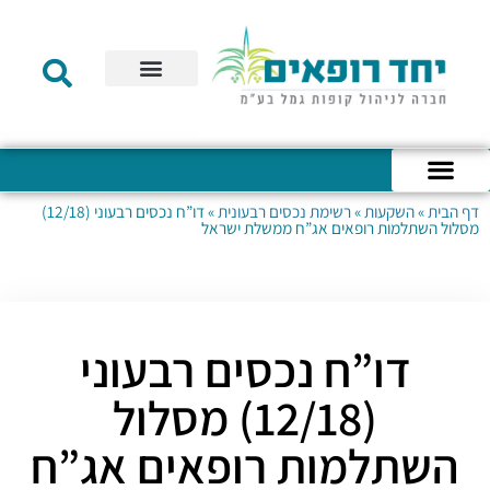
תקנון הקרן
מידע לעמית
שירות לקוחות
דוחות כספיים
מידע למעסיק
טפסים – קופת גמל להשקעה
טפסים – קרן השתלמות
דף הבית
»
השקעות
»
רשימת נכסים רבעונית
»
דו”ח נכסים רבעוני (12/18)
כניסה לחשבון האישי
הצהרת נגישות
אודות החברה
מבנה החברה
הודעות לעמיתים
מסלול השתלמות רופאים אג”ח ממשלת ישראל
דו”ח נכסים רבעוני
(12/18) מסלול
השתלמות רופאים אג”ח