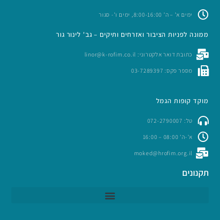
ימים א’ – ה’ 8:00-16:00, ימים ו’- סגור
ממונה לפניות הציבור ואזרחים ותיקים – גב' לינור גור
כתובת דואר אלקטרוני: linor@k-rofim.co.il
מספר פקס: 03-7289397
מוקד קופות הגמל
טל: 072-2790007
א'-ה' 08:00 – 16:00
moked@hrofim.org.il
תקנונים