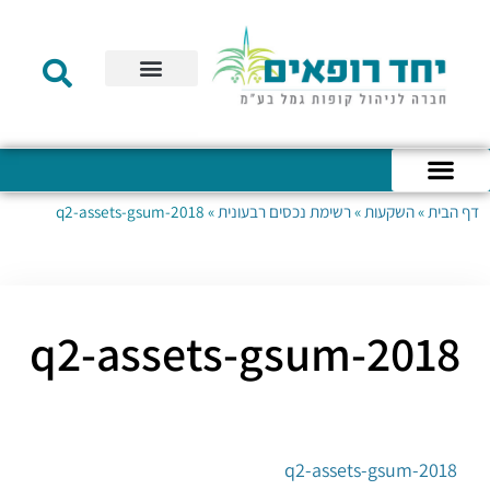
תקנון הקרן
מידע לעמית
שירות לקוחות
דוחות כספיים
מידע למעסיק
טפסים – קופת גמל להשקעה
טפסים – קרן השתלמות
דף הבית
»
השקעות
»
רשימת נכסים רבעונית
»
2018-q2-assets-gsum
כניסה לחשבון האישי
הצהרת נגישות
אודות החברה
מבנה החברה
הודעות לעמיתים
2018-q2-assets-gsum
2018-q2-assets-gsum