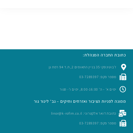
כתובת החברה המנהלת:
ז’בוטינסקי 35 בניין התאומים 2, ת.ד 94 רמת גן
מספר פקס: 03-7289397
ימים א’ – ה’ 8:00-16:00, ימים ו’- סגור
ממונה לפניות הציבור ואזרחים ותיקים – גב' לינור גור
כתובת דואר אלקטרוני: linor@k-rofim.co.il
מספר פקס: 03-7289397