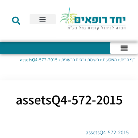
תקנון הקרן
מידע לעמית
שירות לקוחות
דוחות כספיים
מידע למעסיק
טפסים – קופת גמל להשקעה
טפסים – קרן השתלמות
דף הבית
»
השקעות
»
רשימת נכסים רבעונית
»
2015-assetsQ4-572
כניסה לחשבון האישי
הצהרת נגישות
אודות החברה
מבנה החברה
הודעות לעמיתים
2015-assetsQ4-572
2015-assetsQ4-572