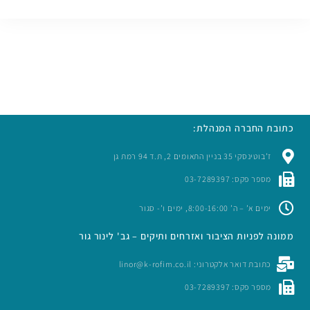
כתובת החברה המנהלת:
ז’בוטינסקי 35 בניין התאומים 2, ת.ד 94 רמת גן
מספר פקס: 03-7289397
ימים א’ – ה’ 8:00-16:00, ימים ו’- סגור
ממונה לפניות הציבור ואזרחים ותיקים – גב' לינור גור
כתובת דואר אלקטרוני: linor@k-rofim.co.il
מספר פקס: 03-7289397