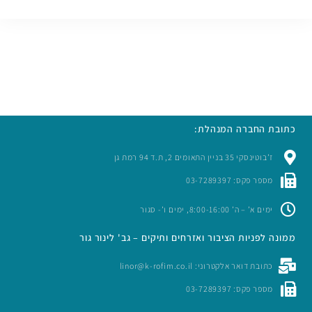
כתובת החברה המנהלת:
ז’בוטינסקי 35 בניין התאומים 2, ת.ד 94 רמת גן
מספר פקס: 03-7289397
ימים א’ – ה’ 8:00-16:00, ימים ו’- סגור
ממונה לפניות הציבור ואזרחים ותיקים – גב' לינור גור
כתובת דואר אלקטרוני: linor@k-rofim.co.il
מספר פקס: 03-7289397