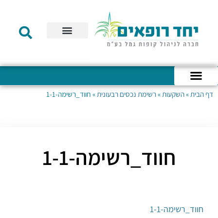
תקנון הקרן
מידע לעמית
שירות לקוחות
דוחות כספיים
מידע למעסיק
טפסים – קופת גמל להשקעה
טפסים – קרן השתלמות
דף הבית
»
השקעות
»
רשימת נכסים רבעונית
»
חווד_רשימה-1-1
כניסה לחשבון האישי
הצהרת נגישות
אודות החברה
מבנה החברה
הודעות לעמיתים
חווד_רשימה-1-1
חווד_רשימה-1-1