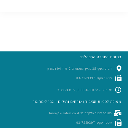
כתובת החברה המנהלת:
ז’בוטינסקי 35 בניין התאומים 2, ת.ד 94 רמת גן
מספר פקס: 03-7289397
ימים א’ – ה’ 8:00-16:00, ימים ו’- סגור
ממונה לפניות הציבור ואזרחים ותיקים – גב' לינור גור
כתובת דואר אלקטרוני: linor@k-rofim.co.il
מספר פקס: 03-7289397