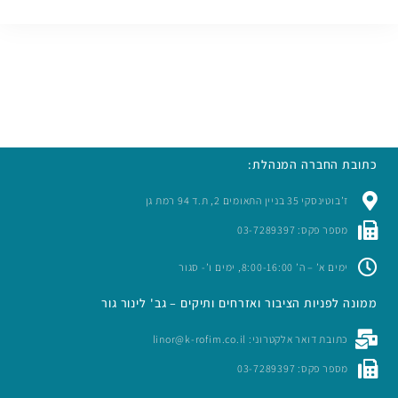
כתובת החברה המנהלת:
ז’בוטינסקי 35 בניין התאומים 2, ת.ד 94 רמת גן
מספר פקס: 03-7289397
ימים א’ – ה’ 8:00-16:00, ימים ו’- סגור
ממונה לפניות הציבור ואזרחים ותיקים – גב' לינור גור
כתובת דואר אלקטרוני: linor@k-rofim.co.il
מספר פקס: 03-7289397