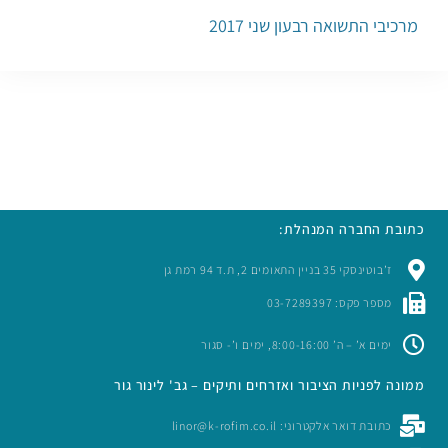
מרכיבי התשואה רבעון שני 2017
כתובת החברה המנהלת:
ז’בוטינסקי 35 בניין התאומים 2, ת.ד 94 רמת גן
מספר פקס: 03-7289397
ימים א’ – ה’ 8:00-16:00, ימים ו’- סגור
ממונה לפניות הציבור ואזרחים ותיקים – גב' לינור גור
כתובת דואר אלקטרוני: linor@k-rofim.co.il