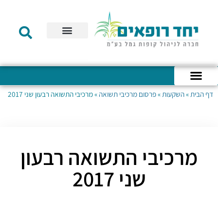
תקנון הקרן
מידע לעמית
שירות לקוחות
דוחות כספיים
מידע למעסיק
טפסים – קופת גמל להשקעה
טפסים – קרן השתלמות
דף הבית
»
השקעות
»
פרסום מרכיבי תשואה
»
מרכיבי התשואה רבעון שני 2017
כניסה לחשבון האישי
הצהרת נגישות
אודות החברה
מבנה החברה
הודעות לעמיתים
מרכיבי התשואה רבעון
שני 2017