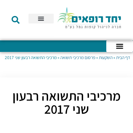
תקנון הקרן
מידע לעמית
שירות לקוחות
דוחות כספיים
מידע למעסיק
טפסים – קופת גמל להשקעה
טפסים – קרן השתלמות
דף הבית
»
השקעות
»
פרסום מרכיבי תשואה
»
מרכיבי התשואה רבעון שני 2017
כניסה לחשבון האישי
הצהרת נגישות
אודות החברה
מבנה החברה
הודעות לעמיתים
מרכיבי התשואה רבעון
שני 2017