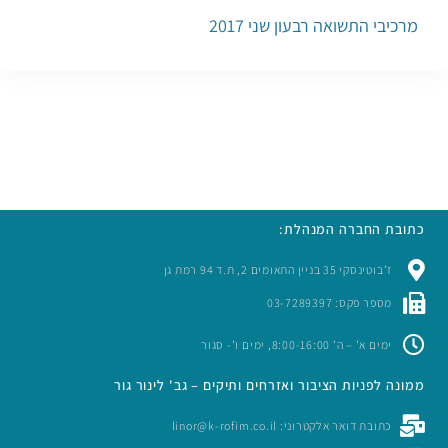
מרכיבי התשואה רבעון שני 2017
כתובת החברה המנהלת:
ז’בוטינסקי 35 בניין התאומים 2, ת.ד 94 רמת גן
מספר פקס: 03-7289397
ימים א’ – ה’ 8:00-16:00, ימים ו’- סגור
ממונה לפניות הציבור ואזרחים ותיקים – גב' לינור גור
כתובת דואר אלקטרוני: linor@k-rofim.co.il