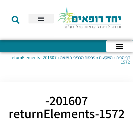
תקנון הקרן
מידע לעמית
שירות לקוחות
דוחות כספיים
מידע למעסיק
טפסים – קופת גמל להשקעה
טפסים – קרן השתלמות
דף הבית
»
השקעות
»
פרסום מרכיבי תשואה
»
201607-returnElements-
כניסה לחשבון האישי
הצהרת נגישות
אודות החברה
מבנה החברה
הודעות לעמיתים
1572
201607-
returnElements-1572