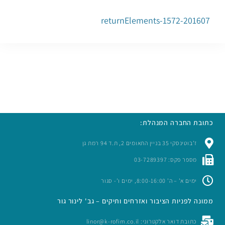
201607-returnElements-1572
כתובת החברה המנהלת:
ז’בוטינסקי 35 בניין התאומים 2, ת.ד 94 רמת גן
מספר פקס: 03-7289397
ימים א’ – ה’ 8:00-16:00, ימים ו’- סגור
ממונה לפניות הציבור ואזרחים ותיקים – גב' לינור גור
כתובת דואר אלקטרוני: linor@k-rofim.co.il