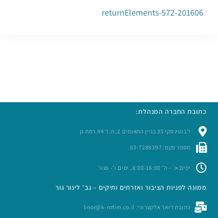
201606-returnElements-572
כתובת החברה המנהלת:
ז’בוטינסקי 35 בניין התאומים 2, ת.ד 94 רמת גן
מספר פקס: 03-7289397
ימים א’ – ה’ 8:00-16:00, ימים ו’- סגור
ממונה לפניות הציבור ואזרחים ותיקים – גב' לינור גור
כתובת דואר אלקטרוני: linor@k-rofim.co.il