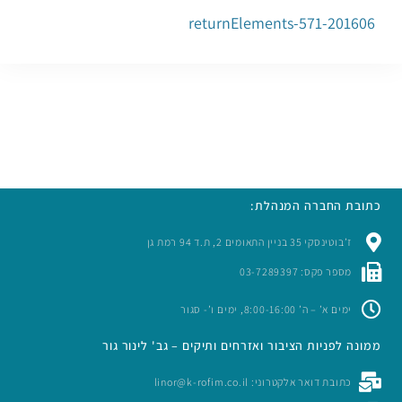
201606-returnElements-571
כתובת החברה המנהלת:
ז’בוטינסקי 35 בניין התאומים 2, ת.ד 94 רמת גן
מספר פקס: 03-7289397
ימים א’ – ה’ 8:00-16:00, ימים ו’- סגור
ממונה לפניות הציבור ואזרחים ותיקים – גב' לינור גור
כתובת דואר אלקטרוני: linor@k-rofim.co.il