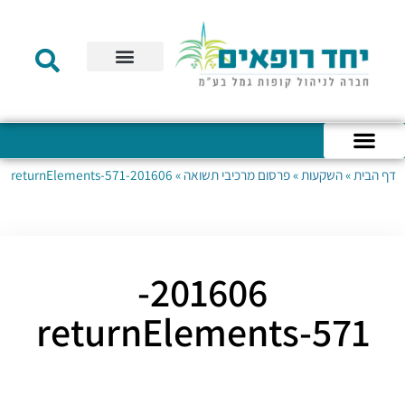
תקנון הקרן
מידע לעמית
שירות לקוחות
דוחות כספיים
מידע למעסיק
טפסים – קופת גמל להשקעה
טפסים – קרן השתלמות
דף הבית
»
השקעות
»
פרסום מרכיבי תשואה
»
201606-returnElements-571
כניסה לחשבון האישי
הצהרת נגישות
אודות החברה
מבנה החברה
הודעות לעמיתים
201606-
returnElements-571