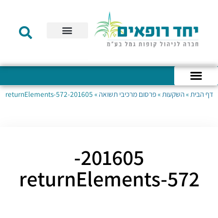
תקנון הקרן
מידע לעמית
שירות לקוחות
דוחות כספיים
מידע למעסיק
טפסים – קופת גמל להשקעה
טפסים – קרן השתלמות
דף הבית
»
השקעות
»
פרסום מרכיבי תשואה
»
201605-returnElements-572
כניסה לחשבון האישי
הצהרת נגישות
אודות החברה
מבנה החברה
הודעות לעמיתים
201605-
returnElements-572