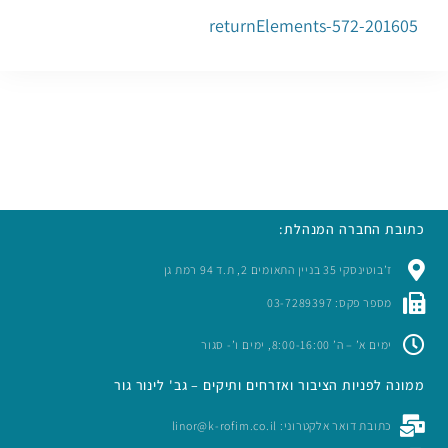
201605-returnElements-572
כתובת החברה המנהלת:
ז’בוטינסקי 35 בניין התאומים 2, ת.ד 94 רמת גן
מספר פקס: 03-7289397
ימים א’ – ה’ 8:00-16:00, ימים ו’- סגור
ממונה לפניות הציבור ואזרחים ותיקים – גב' לינור גור
כתובת דואר אלקטרוני: linor@k-rofim.co.il