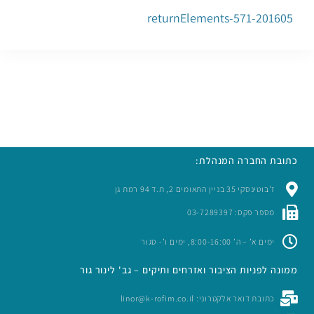
201605-returnElements-571
כתובת החברה המנהלת:
ז’בוטינסקי 35 בניין התאומים 2, ת.ד 94 רמת גן
מספר פקס: 03-7289397
ימים א’ – ה’ 8:00-16:00, ימים ו’- סגור
ממונה לפניות הציבור ואזרחים ותיקים – גב' לינור גור
כתובת דואר אלקטרוני: linor@k-rofim.co.il