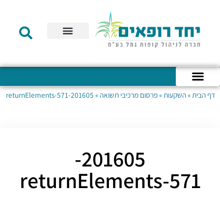
תקנון הקרן
מידע לעמית
שירות לקוחות
דוחות כספיים
מידע למעסיק
טפסים – קופת גמל להשקעה
טפסים – קרן השתלמות
דף הבית
»
השקעות
»
פרסום מרכיבי תשואה
»
201605-returnElements-571
כניסה לחשבון האישי
הצהרת נגישות
אודות החברה
מבנה החברה
הודעות לעמיתים
201605-
returnElements-571