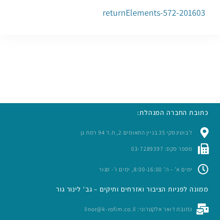
201603-returnElements-572
כתובת החברה המנהלת:
ז’בוטינסקי 35 בניין התאומים 2, ת.ד 94 רמת גן
מספר פקס: 03-7289397
ימים א’ – ה’ 8:00-16:00, ימים ו’- סגור
ממונה לפניות הציבור ואזרחים ותיקים – גב' לינור גור
כתובת דואר אלקטרוני: linor@k-rofim.co.il