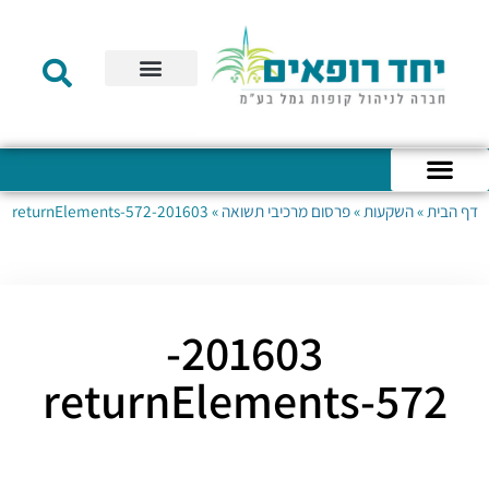
תקנון הקרן
מידע לעמית
שירות לקוחות
דוחות כספיים
מידע למעסיק
טפסים – קופת גמל להשקעה
טפסים – קרן השתלמות
דף הבית
»
השקעות
»
פרסום מרכיבי תשואה
»
201603-returnElements-572
כניסה לחשבון האישי
הצהרת נגישות
אודות החברה
מבנה החברה
הודעות לעמיתים
201603-
returnElements-572