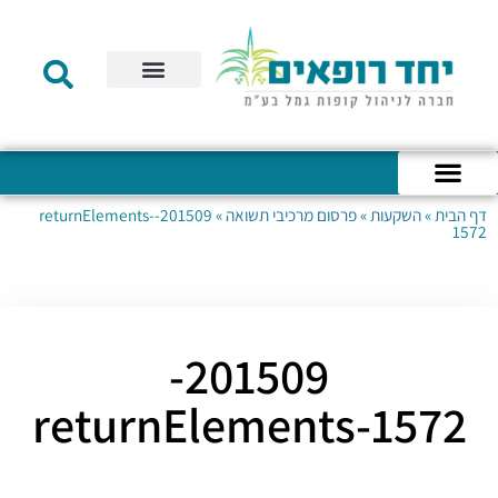
תקנון הקרן
מידע לעמית
שירות לקוחות
דוחות כספיים
מידע למעסיק
טפסים – קופת גמל להשקעה
טפסים – קרן השתלמות
דף הבית
»
השקעות
»
פרסום מרכיבי תשואה
»
201509-returnElements-
כניסה לחשבון האישי
הצהרת נגישות
אודות החברה
מבנה החברה
הודעות לעמיתים
1572
201509-
returnElements-1572