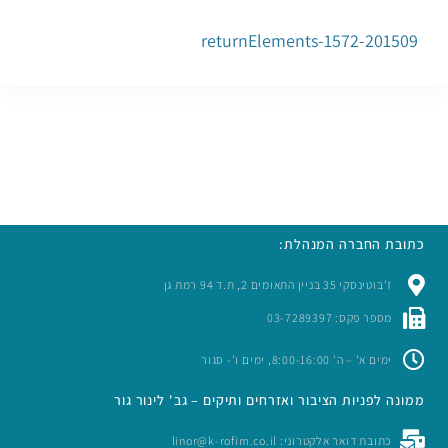
201509-returnElements-1572
כתובת החברה המנהלת:
ז’בוטינסקי 35 בניין התאומים 2, ת.ד 94 רמת גן
מספר פקס: 03-7289397
ימים א’ – ה’ 8:00-16:00, ימים ו’- סגור
ממונה לפניות הציבור ואזרחים ותיקים – גב' לינור גור
כתובת דואר אלקטרוני: linor@k-rofim.co.il