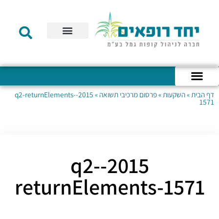
תקנון הקרן
מידע לעמית
שירות לקוחות
דוחות כספיים
מידע למעסיק
טפסים – קופת גמל להשקעה
טפסים – קרן השתלמות
דף הבית
»
השקעות
»
פרסום מרכיבי תשואה
»
2015-q2-returnElements-
כניסה לחשבון האישי
הצהרת נגישות
אודות החברה
מבנה החברה
הודעות לעמיתים
1571
2015-q2-
returnElements-1571