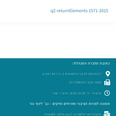
2015-q2-returnElements-1571
כתובת החברה המנהלת:
ז’בוטינסקי 35 בניין התאומים 2, ת.ד 94 רמת גן
מספר פקס: 03-7289397
ימים א’ – ה’ 8:00-16:00, ימים ו’- סגור
ממונה לפניות הציבור ואזרחים ותיקים – גב' לינור גור
כתובת דואר אלקטרוני: linor@k-rofim.co.il