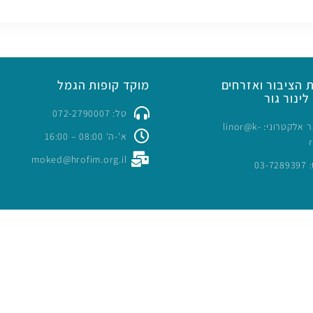
 הציבור ואזרחים
מוקד קופות הגמל
לינור גור
טל: 072-2790007
כתובת דואר אלקטרוני: linor@k-
א'-ה' 08:00 – 16:00
moked@hrofim.org.il
03