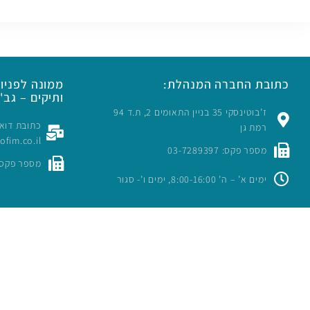
כתובת החברה המנהלת:
ממונה לפניות
ותיקים – גב' 
ז’בוטינסקי 35 בניין התאומים 2, ת.ד 94
רמת גן
rofim.co.il
מספר פקס: 03-7289397
מספר פקס: -7289397
ימים א’ – ה’ 8:00-16:00, ימים ו’- סגור