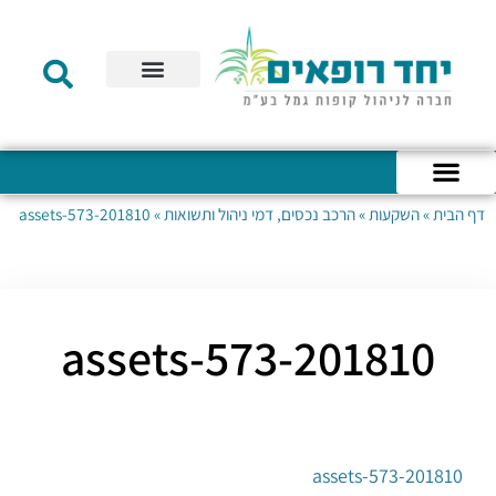
תקנון הקרן
מידע לעמית
שירות לקוחות
דוחות כספיים
מידע למעסיק
טפסים – קופת גמל להשקעה
טפסים – קרן השתלמות
דף הבית
»
השקעות
»
הרכב נכסים, דמי ניהול ותשואות
»
201810-assets-573
כניסה לחשבון האישי
הצהרת נגישות
אודות החברה
מבנה החברה
הודעות לעמיתים
201810-assets-573
201810-assets-573