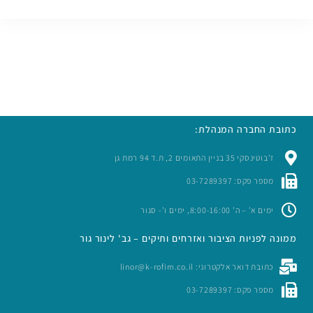
כתובת החברה המנהלת:
ז’בוטינסקי 35 בניין התאומים 2, ת.ד 94 רמת גן
מספר פקס: 03-7289397
ימים א’ – ה’ 8:00-16:00, ימים ו’- סגור
ממונה לפניות הציבור ואזרחים ותיקים – גב' לינור גור
כתובת דואר אלקטרוני: linor@k-rofim.co.il
מספר פקס: 03-7289397