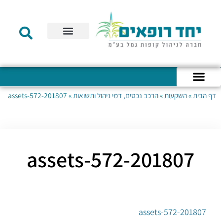
תקנון הקרן
מידע לעמית
שירות לקוחות
דוחות כספיים
מידע למעסיק
טפסים – קופת גמל להשקעה
טפסים – קרן השתלמות
דף הבית
»
השקעות
»
הרכב נכסים, דמי ניהול ותשואות
»
201807-assets-572
כניסה לחשבון האישי
הצהרת נגישות
אודות החברה
מבנה החברה
הודעות לעמיתים
201807-assets-572
201807-assets-572