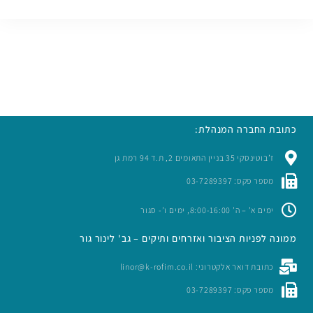
כתובת החברה המנהלת:
ז’בוטינסקי 35 בניין התאומים 2, ת.ד 94 רמת גן
מספר פקס: 03-7289397
ימים א’ – ה’ 8:00-16:00, ימים ו’- סגור
ממונה לפניות הציבור ואזרחים ותיקים – גב' לינור גור
כתובת דואר אלקטרוני: linor@k-rofim.co.il
מספר פקס: 03-7289397