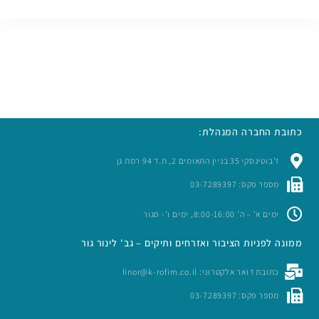
כתובת החברה המנהלת:
ז’בוטינסקי 35 בניין התאומים 2, ת.ד 94 רמת גן
מספר פקס: 03-7289397
ימים א’ – ה’ 8:00-16:00, ימים ו’- סגור
ממונה לפניות הציבור ואזרחים ותיקים – גב' לינור גור
כתובת דואר אלקטרוני: linor@k-rofim.co.il
מספר פקס: 03-7289397