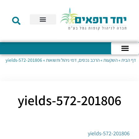
תקנון הקרן
מידע לעמית
שירות לקוחות
דוחות כספיים
מידע למעסיק
טפסים – קופת גמל להשקעה
טפסים – קרן השתלמות
דף הבית
»
השקעות
»
הרכב נכסים, דמי ניהול ותשואות
»
201806-yields-572
כניסה לחשבון האישי
הצהרת נגישות
אודות החברה
מבנה החברה
הודעות לעמיתים
201806-yields-572
201806-yields-572