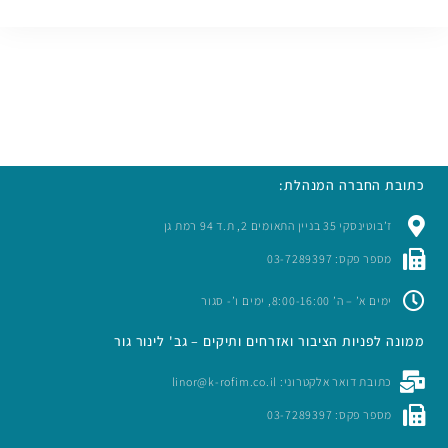
כתובת החברה המנהלת:
ז’בוטינסקי 35 בניין התאומים 2, ת.ד 94 רמת גן
מספר פקס: 03-7289397
ימים א’ – ה’ 8:00-16:00, ימים ו’- סגור
ממונה לפניות הציבור ואזרחים ותיקים – גב' לינור גור
כתובת דואר אלקטרוני: linor@k-rofim.co.il
מספר פקס: 03-7289397