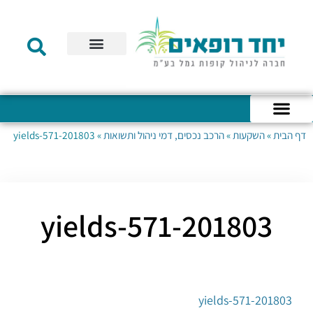
תקנון הקרן
מידע לעמית
שירות לקוחות
דוחות כספיים
מידע למעסיק
טפסים – קופת גמל להשקעה
טפסים – קרן השתלמות
דף הבית
»
השקעות
»
הרכב נכסים, דמי ניהול ותשואות
»
201803-yields-571
כניסה לחשבון האישי
הצהרת נגישות
אודות החברה
מבנה החברה
הודעות לעמיתים
201803-yields-571
201803-yields-571