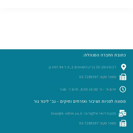
כתובת החברה המנהלת:
ז’בוטינסקי 35 בניין התאומים 2, ת.ד 94 רמת גן
מספר פקס: 03-7289397
ימים א’ – ה’ 8:00-16:00, ימים ו’- סגור
ממונה לפניות הציבור ואזרחים ותיקים – גב' לינור גור
כתובת דואר אלקטרוני: linor@k-rofim.co.il
מספר פקס: 03-7289397