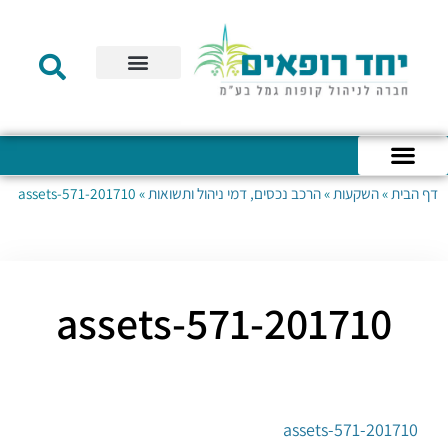
תקנון הקרן
מידע לעמית
שירות לקוחות
דוחות כספיים
מידע למעסיק
טפסים – קופת גמל להשקעה
טפסים – קרן השתלמות
דף הבית
»
השקעות
»
הרכב נכסים, דמי ניהול ותשואות
»
201710-assets-571
כניסה לחשבון האישי
הצהרת נגישות
אודות החברה
מבנה החברה
הודעות לעמיתים
201710-assets-571
201710-assets-571