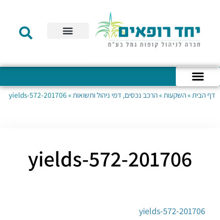
תקנון הקרן
מידע לעמית
שירות לקוחות
דוחות כספיים
מידע למעסיק
טפסים – קופת גמל להשקעה
טפסים – קרן השתלמות
דף הבית
»
השקעות
»
הרכב נכסים, דמי ניהול ותשואות
»
201706-yields-572
כניסה לחשבון האישי
הצהרת נגישות
אודות החברה
מבנה החברה
הודעות לעמיתים
201706-yields-572
201706-yields-572