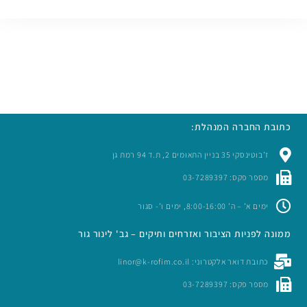
כתובת החברה המנהלת:
ז’בוטינסקי 35 בניין התאומים 2, ת.ד 94 רמת גן
מספר פקס: 03-7289397
ימים א’ – ה’ 8:00-16:00, ימים ו’- סגור
ממונה לפניות הציבור ואזרחים ותיקים – גב' לינור גור
כתובת דואר אלקטרוני: linor@k-rofim.co.il
מספר פקס: 03-7289397