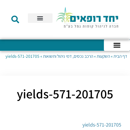
תקנון הקרן
מידע לעמית
שירות לקוחות
דוחות כספיים
מידע למעסיק
טפסים – קופת גמל להשקעה
טפסים – קרן השתלמות
דף הבית
»
השקעות
»
הרכב נכסים, דמי ניהול ותשואות
»
201705-yields-571
כניסה לחשבון האישי
הצהרת נגישות
אודות החברה
מבנה החברה
הודעות לעמיתים
201705-yields-571
201705-yields-571