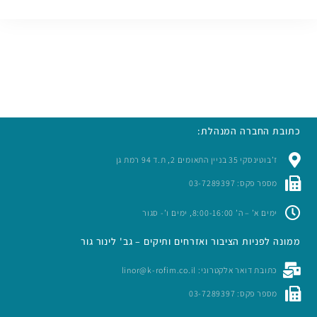
כתובת החברה המנהלת:
ז’בוטינסקי 35 בניין התאומים 2, ת.ד 94 רמת גן
מספר פקס: 03-7289397
ימים א’ – ה’ 8:00-16:00, ימים ו’- סגור
ממונה לפניות הציבור ואזרחים ותיקים – גב' לינור גור
כתובת דואר אלקטרוני: linor@k-rofim.co.il
מספר פקס: 03-7289397