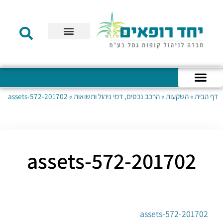
תקנון הקרן
מידע לעמית
שירות לקוחות
דוחות כספיים
מידע למעסיק
טפסים – קופת גמל להשקעה
טפסים – קרן השתלמות
דף הבית
»
השקעות
»
הרכב נכסים, דמי ניהול ותשואות
»
201702-assets-572
כניסה לחשבון האישי
הצהרת נגישות
אודות החברה
מבנה החברה
הודעות לעמיתים
201702-assets-572
201702-assets-572