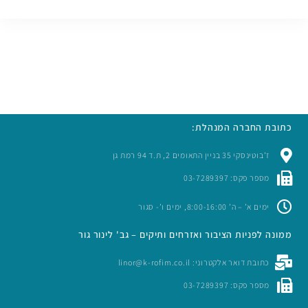
כתובת החברה המנהלת:
ז’בוטינסקי 35 בניין התאומים 2, ת.ד 94 רמת גן
מספר פקס: 03-7289397
ימים א’ – ה’ 8:00-16:00, ימים ו’- סגור
ממונה לפניות הציבור ואזרחים ותיקים – גב' לינור גור
כתובת דואר אלקטרוני: linor@k-rofim.co.il
מספר פקס: 03-7289397