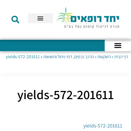
תקנון הקרן
מידע לעמית
שירות לקוחות
דוחות כספיים
מידע למעסיק
טפסים – קופת גמל להשקעה
טפסים – קרן השתלמות
דף הבית
»
השקעות
»
הרכב נכסים, דמי ניהול ותשואות
»
201611-yields-572
כניסה לחשבון האישי
הצהרת נגישות
אודות החברה
מבנה החברה
הודעות לעמיתים
201611-yields-572
201611-yields-572