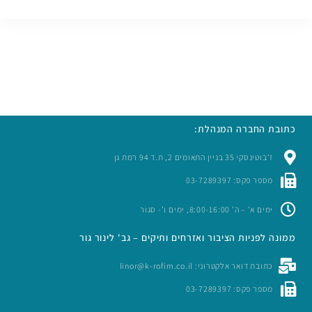
כתובת החברה המנהלת:
ז’בוטינסקי 35 בניין התאומים 2, ת.ד 94 רמת גן
מספר פקס: 03-7289397
ימים א’ – ה’ 8:00-16:00, ימים ו’- סגור
ממונה לפניות הציבור ואזרחים ותיקים – גב' לינור גור
כתובת דואר אלקטרוני: linor@k-rofim.co.il
מספר פקס: 03-7289397