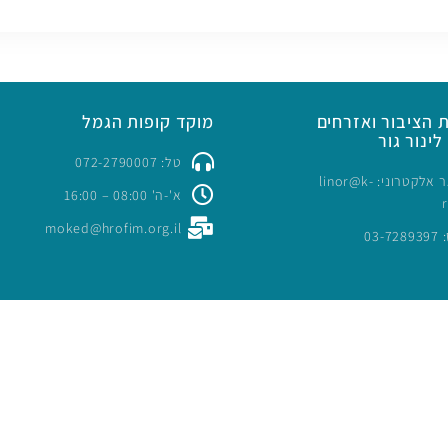
 הציבור ואזרחים
מוקד קופות הגמל
לינור גור
טל: 072-2790007
כתובת דואר אלקטרוני: linor@k-
א'-ה' 08:00 – 16:00
moked@hrofim.org.il
03