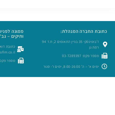
כתובת החברה המנהלת:
ממונה לפניות
ותיקים – גב' 
ז’בוטינסקי 35 בניין התאומים 2, ת.ד 94
רמת גן
rofim.co.il
מספר פקס: 03-7289397
מספר פקס: -7289397
ימים א’ – ה’ 8:00-16:00, ימים ו’- סגור