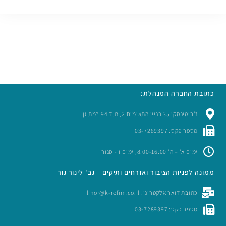
כתובת החברה המנהלת:
ז’בוטינסקי 35 בניין התאומים 2, ת.ד 94 רמת גן
מספר פקס: 03-7289397
ימים א’ – ה’ 8:00-16:00, ימים ו’- סגור
ממונה לפניות הציבור ואזרחים ותיקים – גב' לינור גור
כתובת דואר אלקטרוני: linor@k-rofim.co.il
מספר פקס: 03-7289397