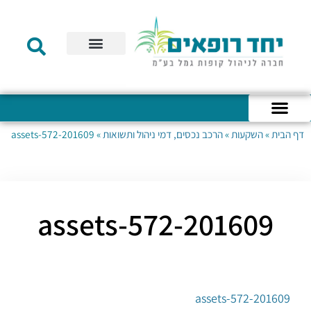
תקנון הקרן
מידע לעמית
שירות לקוחות
דוחות כספיים
מידע למעסיק
טפסים – קופת גמל להשקעה
טפסים – קרן השתלמות
דף הבית
»
השקעות
»
הרכב נכסים, דמי ניהול ותשואות
»
201609-assets-572
כניסה לחשבון האישי
הצהרת נגישות
אודות החברה
מבנה החברה
הודעות לעמיתים
201609-assets-572
201609-assets-572