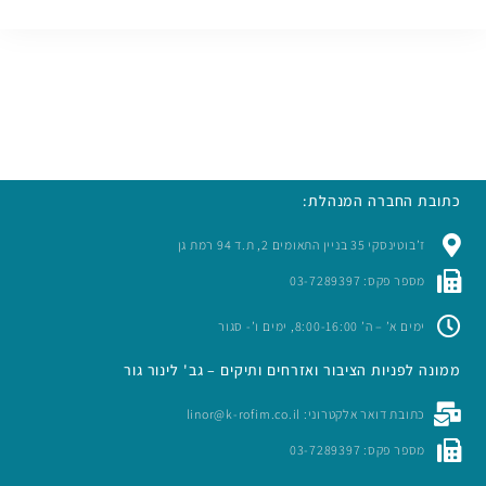
כתובת החברה המנהלת:
ז’בוטינסקי 35 בניין התאומים 2, ת.ד 94 רמת גן
מספר פקס: 03-7289397
ימים א’ – ה’ 8:00-16:00, ימים ו’- סגור
ממונה לפניות הציבור ואזרחים ותיקים – גב' לינור גור
כתובת דואר אלקטרוני: linor@k-rofim.co.il
מספר פקס: 03-7289397