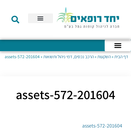
תקנון הקרן
מידע לעמית
שירות לקוחות
דוחות כספיים
מידע למעסיק
טפסים – קופת גמל להשקעה
טפסים – קרן השתלמות
דף הבית
»
השקעות
»
הרכב נכסים, דמי ניהול ותשואות
»
201604-assets-572
כניסה לחשבון האישי
הצהרת נגישות
אודות החברה
מבנה החברה
הודעות לעמיתים
201604-assets-572
201604-assets-572